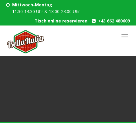
Mittwoch-Montag
11:30-14:30 Uhr & 18:00-23:00 Uhr
Tisch online reservieren
+43 662 480609
Skip
Toggl
to
player off press cookies
navig
main
content