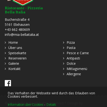
Ristorante - Pizzeria
Bella Italia
Buchenstraße 4
5161 Elixhausen
+43 662 480609
info@mia-bellaitalia.at
Home
Pizza
Über uns
Pasta
Speisekarte
Pesce e Carne
Reservieren
Antipasti
Galerie
Dolce
Kontakt
Mittagsmenü
Allergene
Das Verhalten der Webseite wird durch das Erlauben von
Cookies verbessert.
© 2017 Bella Italia All Rights Reserved * Design by
Information über Cookies
-
Details