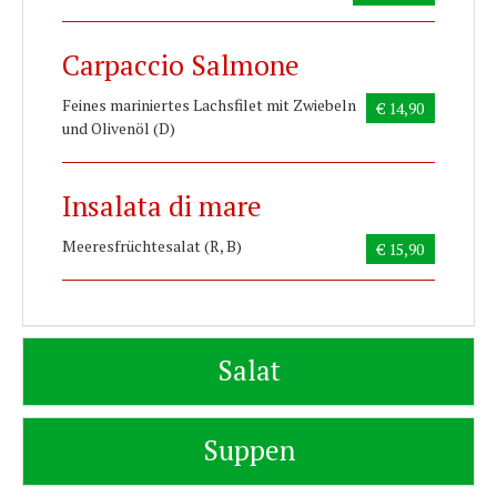
Carpaccio Salmone
Feines mariniertes Lachsfilet mit Zwiebeln
€ 14,90
und Olivenöl (D)
Insalata di mare
Meeresfrüchtesalat (R, B)
€ 15,90
Salat
Suppen